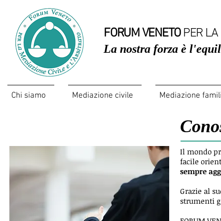
FORUM VENETO
PER LA 
La nostra forza è l'equil
Chi siamo
Mediazione civile
Mediazione famil
Conos
Formazione giuridica e aziendale
Il mondo pr
facile orien
sempre agg
Grazie al su
strumenti gi
FORUM VENET