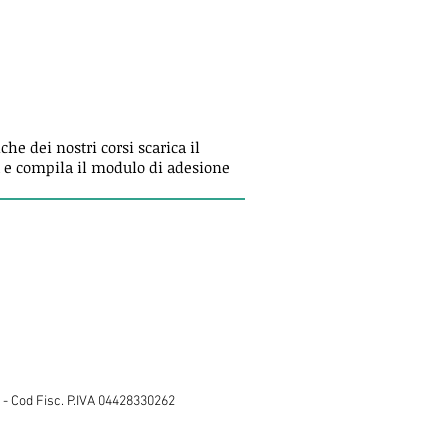
he dei nostri corsi scarica il
a e compila il modulo di adesione
 Cod Fisc. P.IVA 04428330262