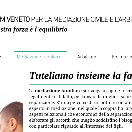
M VENETO
PER LA MEDIAZIONE CIVILE E L'ARB
stra forza è l'equilibrio
e
Mediazione familiare
Arbitrato
Formazi
Tuteliamo insieme la f
eling
La
mediazione familiare
si rivolge a coppie in cri
legalmente o di fatto, per trovare le migliori soluzi
separazione. E’ uno percorso di incontro in un am
esperto in mediazione, nel quale la coppia ha la po
aspetti relazionali che economici della separazion
elaborare gli accordi che meglio soddisfino i bisog
con particolare riguardo all’interesse dei figli.