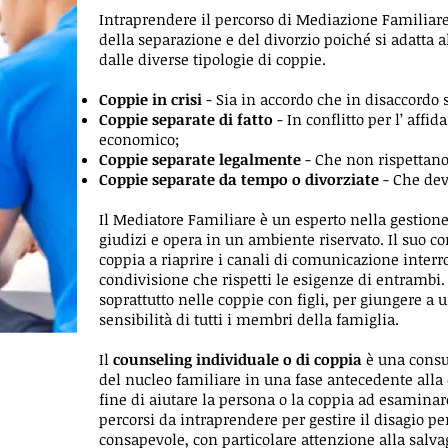
Intraprendere il percorso di Mediazione Familiare è
della separazione e del divorzio poiché si adatta a
dalle diverse tipologie di coppie.
Coppie in crisi
- Sia in accordo che in disaccordo 
Coppie separate di fatto
- In conflitto per l’ affi
economico;
Coppie separate legalmente
- Che non rispettano
Coppie separate da tempo o divorziate
- Che dev
Il Mediatore Familiare è un esperto nella gestione
giudizi e opera in un ambiente riservato. Il suo co
coppia a riaprire i canali di comunicazione interro
condivisione che rispetti le esigenze di entrambi. 
soprattutto nelle coppie con figli, per giungere a un
sensibilità di tutti i membri della famiglia.
Il
counseling individuale o di coppia
è una consu
del nucleo familiare in una fase antecedente alla 
fine di aiutare la persona o la coppia ad esamina
percorsi da intraprendere per gestire il disagio p
consapevole, con particolare attenzione alla salvag