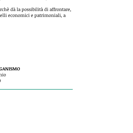
chè dà la possibilità di affrontare,
quelli economici e patrimoniali, a
RGANISMO
nio
0